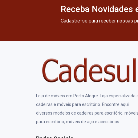
Receba Novidades e
Cadastre-se para receber nossas 
Loja de móveis em Porto Alegre. Loja especializada
cadeiras e móveis para escritório. Encontre aqui
diversos modelos de cadeiras para escritório, móvei
para escritório, móveis de aço e acessórios.