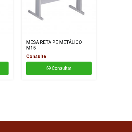
MESA RETA PE METÁLICO
GAVETEIR
M15
Consulte
Consulte
Consultar