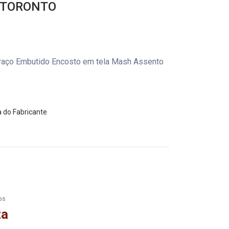
 TORONTO
raço Embutido Encosto em tela Mash Assento
a do Fabricante
os
ta